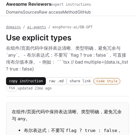
Awesome Reviewers
expert instructions
Domains
Sources
Raw access
Method
GitHub
domains
/
ai-agents
/ eosphoros-ai/DB-GPT
Use explicit types
在组件/页面代码中保持表达清晰、类型明确，避免冗余与
`any`。 - 布尔表达式：不要写 `flag ? true : false`，可直接
传布尔值本身。 - 例如： ```tsx // bad multiple={data.is_list
? true : false}
copy instruction
raw .md
share link
Code Style
updated
23mo ago
TSX
在组件/页面代码中保持表达清晰、类型明确，避免冗余
与
。
any
布尔表达式：不要写
，
flag ? true : false