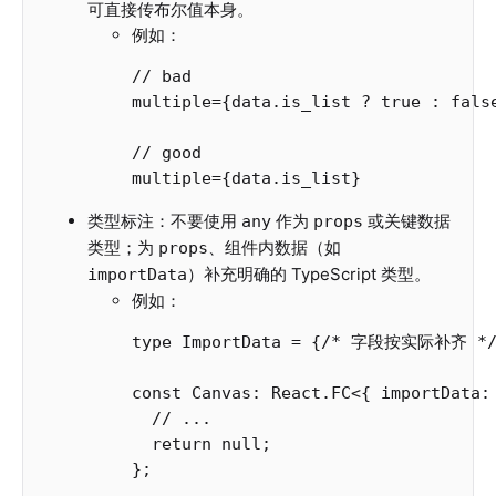
可直接传布尔值本身。
例如：
// bad
multiple
=
{
data
.
is_list
?
true
:
fals
// good
multiple
=
{
data
.
is_list
}
类型标注：不要使用
作为
或关键数据
any
props
类型；为
、组件内数据（如
props
）补充明确的 TypeScript 类型。
importData
例如：
type
ImportData
=
{
/* 字段按实际补齐 *
const
Canvas
:
React
.
FC
<
{
importData
:
// ...
return
null
;
};